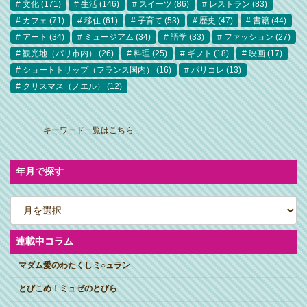
文化
(171)
生活
(146)
スイーツ
(86)
レストラン
(83)
カフェ
(71)
移住
(61)
子育て
(53)
歴史
(47)
書籍
(44)
アート
(34)
ミュージアム
(34)
語学
(33)
ファッション
(27)
観光地（パリ市内）
(26)
料理
(25)
ギフト
(18)
映画
(17)
ショートトリップ（フランス国内）
(16)
パリコレ
(13)
クリスマス（ノエル）
(12)
ア
イ
キーワード一覧はこちら
コ
ン
リ
ン
ク
年月で探す
ア
ー
カ
イ
ブ
連載中コラム
マダム愛のわたくしミ○ュラン
とびこめ！ミュゼのとびら