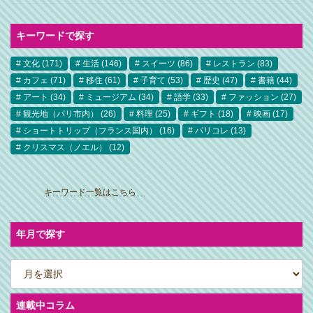
キーワードで探す
文化
(171)
生活
(146)
スイーツ
(86)
レストラン
(83)
カフェ
(71)
移住
(61)
子育て
(53)
歴史
(47)
書籍
(44)
アート
(34)
ミュージアム
(34)
語学
(33)
ファッション
(27)
観光地（パリ市内）
(26)
料理
(25)
ギフト
(18)
映画
(17)
ショートトリップ（フランス国内）
(16)
パリコレ
(13)
クリスマス（ノエル）
(12)
ア
イ
キーワード一覧はこちら
コ
ン
リ
ン
ク
年月で探す
ア
ー
カ
イ
ブ
連載中コラム