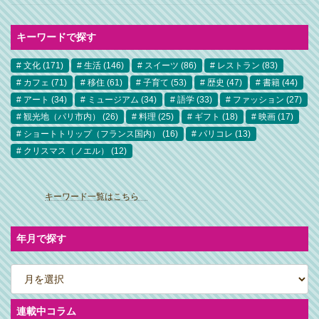
キーワードで探す
文化
(171)
生活
(146)
スイーツ
(86)
レストラン
(83)
カフェ
(71)
移住
(61)
子育て
(53)
歴史
(47)
書籍
(44)
アート
(34)
ミュージアム
(34)
語学
(33)
ファッション
(27)
観光地（パリ市内）
(26)
料理
(25)
ギフト
(18)
映画
(17)
ショートトリップ（フランス国内）
(16)
パリコレ
(13)
クリスマス（ノエル）
(12)
ア
イ
キーワード一覧はこちら
コ
ン
リ
ン
ク
年月で探す
ア
ー
カ
イ
ブ
連載中コラム