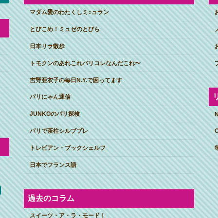
マダム愛のわたくしミ○ュラン
とびこめ！ミュゼのとびら
日本リラ散歩
トモクンのあれこれパリコレなんだこれ〜
吉野亜衣子の毎日N.Y.で困ってます
パリにゃん通信
JUNKOのパリ探検
パリで茶柱シルブプレ
トレビアン・ブックシェルフ
日本でフランス語
過去のコラム
スイーツ・ア・ラ・モード！