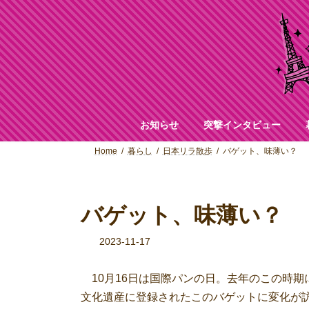
コ
ナ
ン
ビ
テ
ゲ
ン
ー
ツ
シ
へ
ョ
ス
ン
キ
に
ッ
移
お知らせ
突撃インタビュー
プ
動
Home
暮らし
日本リラ散歩
バゲット、味薄い？
バゲット、味薄い？
2023-11-17
10月16日は国際パンの日。去年のこの時期
文化遺産に登録されたこのバゲットに変化が訪