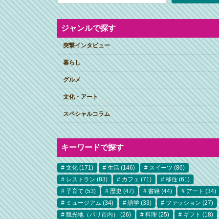
ジャンルで探す
突撃インタビュー
暮らし
グルメ
文化・アート
スペシャルコラム
キーワードで探す
文化
(171)
生活
(146)
スイーツ
(86)
レストラン
(83)
カフェ
(71)
移住
(61)
子育て
(53)
歴史
(47)
書籍
(44)
アート
(34)
ミュージアム
(34)
語学
(33)
ファッション
(27)
観光地（パリ市内）
(26)
料理
(25)
ギフト
(18)