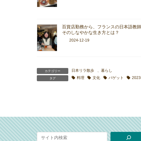
百貨店勤務から、フランスの日本語教
そのしなやかな生き方とは？
2024-12-19
日本リラ散歩
、
暮らし
カテゴリー
料理
文化
バゲット
202
タグ