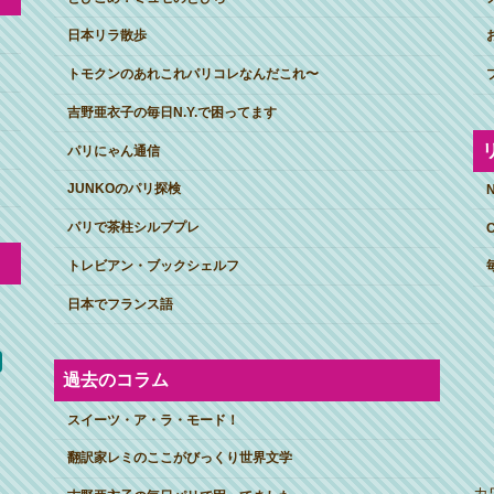
日本リラ散歩
トモクンのあれこれパリコレなんだこれ〜
吉野亜衣子の毎日N.Y.で困ってます
パリにゃん通信
JUNKOのパリ探検
パリで茶柱シルブプレ
トレビアン・ブックシェルフ
日本でフランス語
過去のコラム
スイーツ・ア・ラ・モード！
翻訳家レミのここがびっくり世界文学
カ