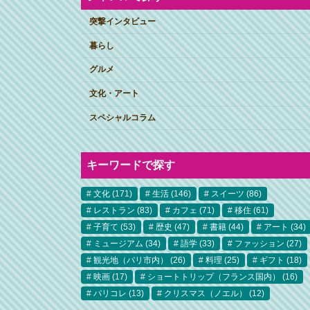
突撃インタビュー
暮らし
グルメ
文化・アート
スペシャルコラム
キーワードで探す
文化
(171)
生活
(146)
スイーツ
(86)
レストラン
(83)
カフェ
(71)
移住
(61)
子育て
(53)
歴史
(47)
書籍
(44)
アート
(34)
ミュージアム
(34)
語学
(33)
ファッション
(27)
観光地（パリ市内）
(26)
料理
(25)
ギフト
(18)
映画
(17)
ショートトリップ（フランス国内）
(16)
パリコレ
(13)
クリスマス（ノエル）
(12)