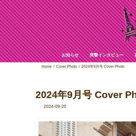
コ
ナ
ン
ビ
テ
ゲ
ン
ー
ツ
シ
へ
ョ
ス
ン
キ
に
ッ
移
お知らせ
突撃インタビュー
プ
動
Home
Cover Photo
2024年9月号 Cover Photo
2024年9月号 Cover Ph
2024-09-20