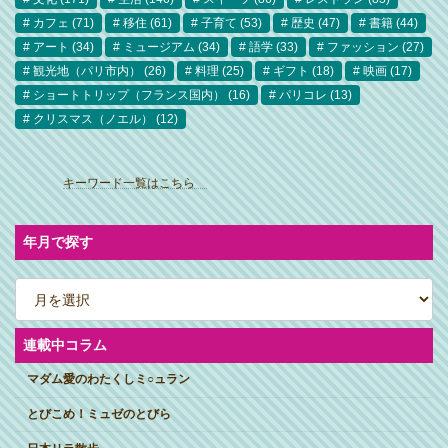
カフェ
(71)
移住
(61)
子育て
(53)
歴史
(47)
書籍
(44)
アート
(34)
ミュージアム
(34)
語学
(33)
ファッション
(27)
観光地（パリ市内）
(26)
料理
(25)
ギフト
(18)
映画
(17)
ショートトリップ（フランス国内）
(16)
パリコレ
(13)
クリスマス（ノエル）
(12)
ア
イ
キーワード一覧はこちら
コ
ン
リ
ン
ク
年月で探す
ア
ー
カ
イ
ブ
連載中コラム
マダム愛のわたくしミ○ュラン
とびこめ！ミュゼのとびら