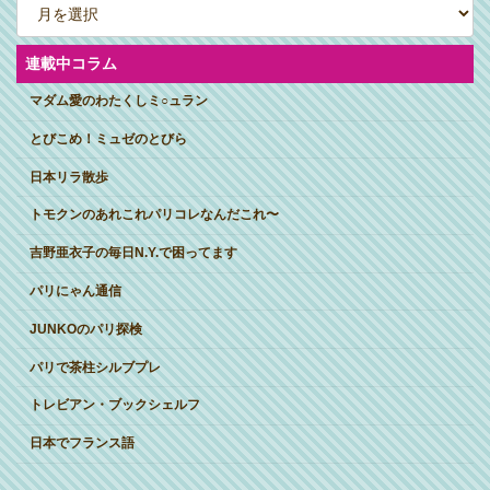
ー
カ
イ
ブ
連載中コラム
マダム愛のわたくしミ○ュラン
とびこめ！ミュゼのとびら
日本リラ散歩
トモクンのあれこれパリコレなんだこれ〜
吉野亜衣子の毎日N.Y.で困ってます
パリにゃん通信
JUNKOのパリ探検
パリで茶柱シルブプレ
トレビアン・ブックシェルフ
日本でフランス語