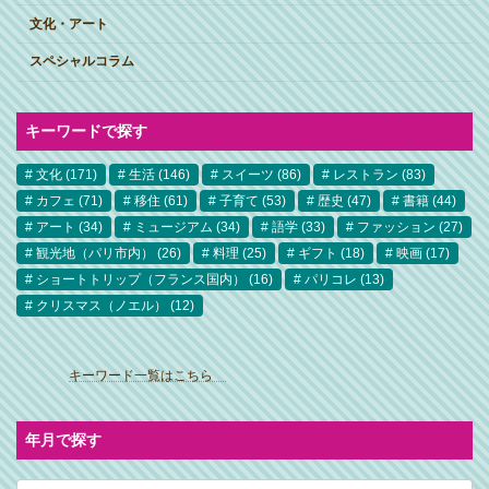
文化・アート
スペシャルコラム
キーワードで探す
文化
(171)
生活
(146)
スイーツ
(86)
レストラン
(83)
カフェ
(71)
移住
(61)
子育て
(53)
歴史
(47)
書籍
(44)
アート
(34)
ミュージアム
(34)
語学
(33)
ファッション
(27)
観光地（パリ市内）
(26)
料理
(25)
ギフト
(18)
映画
(17)
ショートトリップ（フランス国内）
(16)
パリコレ
(13)
クリスマス（ノエル）
(12)
ア
イ
キーワード一覧はこちら
コ
ン
リ
ン
ク
年月で探す
ア