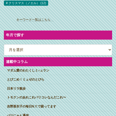
クリスマス（ノエル）
(12)
ア
イ
キーワード一覧はこちら
コ
ン
リ
ン
ク
年月で探す
ア
ー
カ
イ
ブ
連載中コラム
マダム愛のわたくしミ○ュラン
とびこめ！ミュゼのとびら
日本リラ散歩
トモクンのあれこれパリコレなんだこれ〜
吉野亜衣子の毎日N.Y.で困ってます
パリにゃん通信