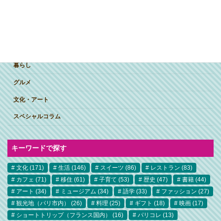
ジャンルで探す
突撃インタビュー
暮らし
グルメ
文化・アート
スペシャルコラム
キーワードで探す
文化
(171)
生活
(146)
スイーツ
(86)
レストラン
(83)
カフェ
(71)
移住
(61)
子育て
(53)
歴史
(47)
書籍
(44)
アート
(34)
ミュージアム
(34)
語学
(33)
ファッション
(27)
観光地（パリ市内）
(26)
料理
(25)
ギフト
(18)
映画
(17)
ショートトリップ（フランス国内）
(16)
パリコレ
(13)