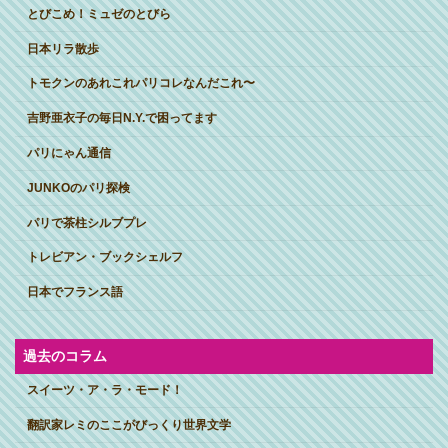
とびこめ！ミュゼのとびら
日本リラ散歩
トモクンのあれこれパリコレなんだこれ〜
吉野亜衣子の毎日N.Y.で困ってます
パリにゃん通信
JUNKOのパリ探検
パリで茶柱シルブプレ
トレビアン・ブックシェルフ
日本でフランス語
過去のコラム
スイーツ・ア・ラ・モード！
翻訳家レミのここがびっくり世界文学