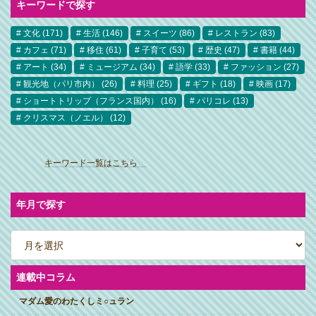
キーワードで探す
文化
(171)
生活
(146)
スイーツ
(86)
レストラン
(83)
カフェ
(71)
移住
(61)
子育て
(53)
歴史
(47)
書籍
(44)
アート
(34)
ミュージアム
(34)
語学
(33)
ファッション
(27)
観光地（パリ市内）
(26)
料理
(25)
ギフト
(18)
映画
(17)
ショートトリップ（フランス国内）
(16)
パリコレ
(13)
クリスマス（ノエル）
(12)
ア
イ
キーワード一覧はこちら
コ
ン
リ
ン
ク
年月で探す
ア
ー
カ
イ
ブ
連載中コラム
マダム愛のわたくしミ○ュラン