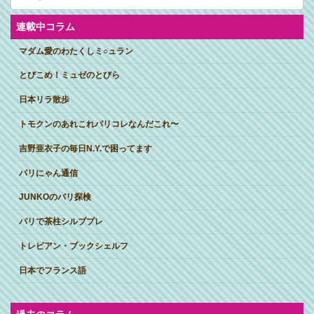
カ
イ
ブ
連載中コラム
マダム愛のわたくしミ○ュラン
とびこめ！ミュゼのとびら
日本リラ散歩
トモクンのあれこれパリコレなんだこれ〜
吉野亜衣子の毎日N.Y.で困ってます
パリにゃん通信
JUNKOのパリ探検
パリで茶柱シルブプレ
トレビアン・ブックシェルフ
日本でフランス語