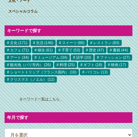
文化・アート
スペシャルコラム
キーワードで探す
文化
(171)
生活
(146)
スイーツ
(86)
レストラン
(83)
カフェ
(71)
移住
(61)
子育て
(53)
歴史
(47)
書籍
(44)
アート
(34)
ミュージアム
(34)
語学
(33)
ファッション
(27)
観光地（パリ市内）
(26)
料理
(25)
ギフト
(18)
映画
(17)
ショートトリップ（フランス国内）
(16)
パリコレ
(13)
クリスマス（ノエル）
(12)
ア
イ
キーワード一覧はこちら
コ
ン
リ
ン
ク
年月で探す
ア
ー