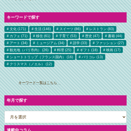
キーワードで探す
文化
(171)
生活
(146)
スイーツ
(86)
レストラン
(83)
カフェ
(71)
移住
(61)
子育て
(53)
歴史
(47)
書籍
(44)
アート
(34)
ミュージアム
(34)
語学
(33)
ファッション
(27)
観光地（パリ市内）
(26)
料理
(25)
ギフト
(18)
映画
(17)
ショートトリップ（フランス国内）
(16)
パリコレ
(13)
クリスマス（ノエル）
(12)
ア
イ
キーワード一覧はこちら
コ
ン
リ
ン
ク
年月で探す
ア
ー
カ
イ
ブ
連載中コラム