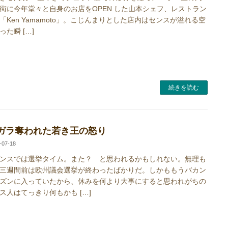
街に今年堂々と自身のお店をOPEN した山本シェフ、レストラン
「Ken Yamamoto」。こじんまりとした店内はセンスが溢れる空
った瞬 […]
続きを読む
ガラ奪われた若き王の怒り
-07-18
スでは選挙タイム。また？ と思われるかもしれない。無理も
三週間前は欧州議会選挙が終わったばかりだ。しかももうバカン
ズンに入っていたから、休みを何より大事にすると思われがちの
ス人はてっきり何もかも […]