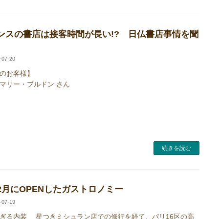
ンスの書店は接客時間が長い!? 日仏書店事情を聞
-07-20
のお客様】
マリー・プルドン さん
続きを読む
2月にOPENしたガストロノミー
-07-19
ぎる内装 星つきミシュラン店での修行を経て、パリ16区の高