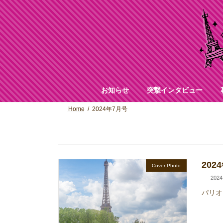
コ
ナ
ン
ビ
テ
ゲ
ン
ー
ツ
シ
へ
ョ
ス
ン
キ
に
ッ
移
お知らせ
突撃インタビュー
プ
動
Home
2024年7月号
2024
Cover Photo
2024
パリオリ