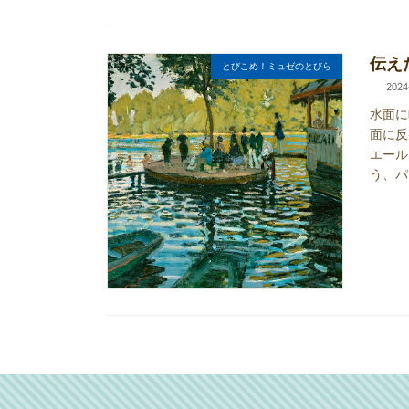
伝え
とびこめ！ミュゼのとびら
2024
水面に
面に反
エール
う、パ