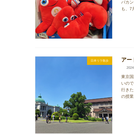
バカン
も、7
アー
日本リラ散歩
2024
東京国
いので
行きた
の授業