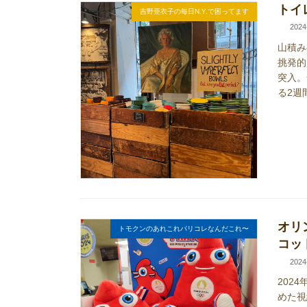
トイ
吉野亜衣子の毎日N.Y.で困ってます
2024
山積み
挑発的
突入。
る2週間
オリ
トモクンのあれこれパリコレなんだこれ〜
コッ
2024
202
めた視