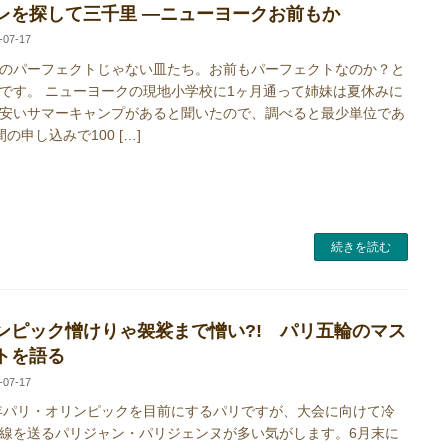
レを探して三千里 ―ニューヨークお前もか
-07-17
のパーフェクトじゃない皿たち。お前もパーフェクトなのか？と
です。 ニューヨークの現地小学校に1ヶ月通って姉妹は夏休みに
安いサマーキャンプがあると聞いたので、調べると最少単位であ
の申し込みで100 […]
続きを読む
ンピック憎けりゃ袈裟まで憎い?! パリ五輪のマス
トを語る
-07-17
4年パリ・オリンピックを目前にするパリですが、大会に向けて冷
線を送るパリジャン・パリジェンヌが多い気がします。6月末に