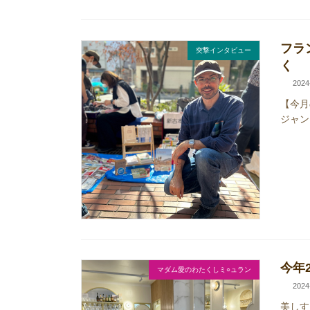
フラ
突撃インタビュー
く
2024
【今月
ジャン
今年
マダム愛のわたくしミ○ュラン
2024
美しす