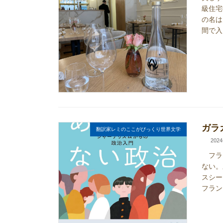
級住宅
の名は
間で入
ガラ
翻訳家レミのここがびっくり世界文学
2024
フラン
ない。
スシー
フラン