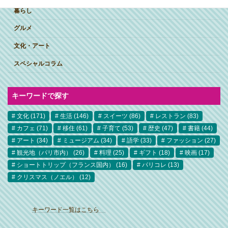
暮らし
グルメ
文化・アート
スペシャルコラム
キーワードで探す
文化
(171)
生活
(146)
スイーツ
(86)
レストラン
(83)
カフェ
(71)
移住
(61)
子育て
(53)
歴史
(47)
書籍
(44)
アート
(34)
ミュージアム
(34)
語学
(33)
ファッション
(27)
観光地（パリ市内）
(26)
料理
(25)
ギフト
(18)
映画
(17)
ショートトリップ（フランス国内）
(16)
パリコレ
(13)
クリスマス（ノエル）
(12)
ア
イ
キーワード一覧はこちら
コ
ン
リ