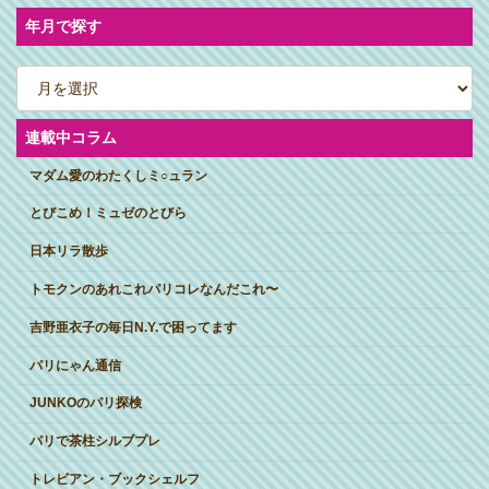
ン
ク
年月で探す
ア
ー
カ
イ
ブ
連載中コラム
マダム愛のわたくしミ○ュラン
とびこめ！ミュゼのとびら
日本リラ散歩
トモクンのあれこれパリコレなんだこれ〜
吉野亜衣子の毎日N.Y.で困ってます
パリにゃん通信
JUNKOのパリ探検
パリで茶柱シルブプレ
トレビアン・ブックシェルフ