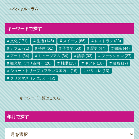
スペシャルコラム
キーワードで探す
文化
(171)
生活
(146)
スイーツ
(86)
レストラン
(83)
カフェ
(71)
移住
(61)
子育て
(53)
歴史
(47)
書籍
(44)
アート
(34)
ミュージアム
(34)
語学
(33)
ファッション
(27)
観光地（パリ市内）
(26)
料理
(25)
ギフト
(18)
映画
(17)
ショートトリップ（フランス国内）
(16)
パリコレ
(13)
クリスマス（ノエル）
(12)
ア
イ
キーワード一覧はこちら
コ
ン
リ
ン
ク
年月で探す
ア
ー
カ