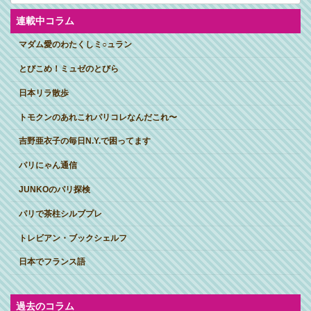
イ
ブ
連載中コラム
マダム愛のわたくしミ○ュラン
とびこめ！ミュゼのとびら
日本リラ散歩
トモクンのあれこれパリコレなんだこれ〜
吉野亜衣子の毎日N.Y.で困ってます
パリにゃん通信
JUNKOのパリ探検
パリで茶柱シルブプレ
トレビアン・ブックシェルフ
日本でフランス語
過去のコラム