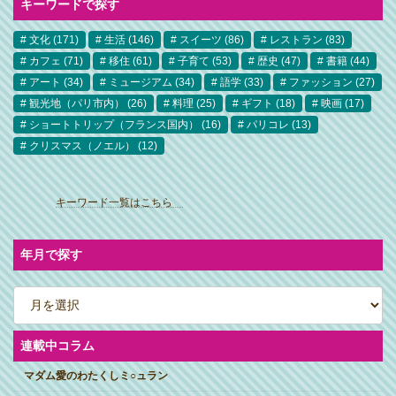
キーワードで探す
文化
(171)
生活
(146)
スイーツ
(86)
レストラン
(83)
カフェ
(71)
移住
(61)
子育て
(53)
歴史
(47)
書籍
(44)
アート
(34)
ミュージアム
(34)
語学
(33)
ファッション
(27)
観光地（パリ市内）
(26)
料理
(25)
ギフト
(18)
映画
(17)
ショートトリップ（フランス国内）
(16)
パリコレ
(13)
クリスマス（ノエル）
(12)
ア
イ
キーワード一覧はこちら
コ
ン
リ
ン
ク
年月で探す
ア
ー
カ
イ
ブ
連載中コラム
マダム愛のわたくしミ○ュラン