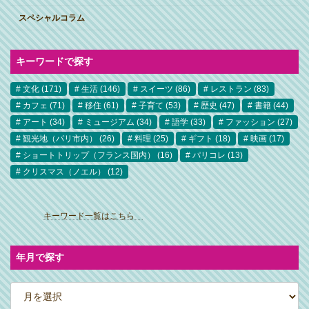
スペシャルコラム
キーワードで探す
文化
(171)
生活
(146)
スイーツ
(86)
レストラン
(83)
カフェ
(71)
移住
(61)
子育て
(53)
歴史
(47)
書籍
(44)
アート
(34)
ミュージアム
(34)
語学
(33)
ファッション
(27)
観光地（パリ市内）
(26)
料理
(25)
ギフト
(18)
映画
(17)
ショートトリップ（フランス国内）
(16)
パリコレ
(13)
クリスマス（ノエル）
(12)
ア
イ
キーワード一覧はこちら
コ
ン
リ
ン
ク
年月で探す
ア
ー
カ