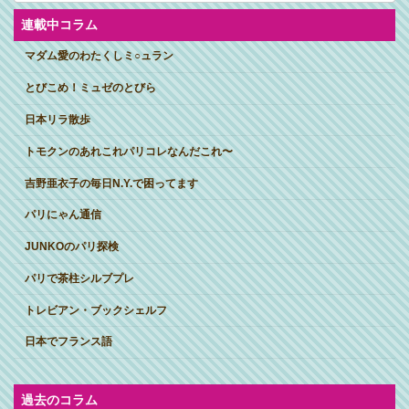
イ
ブ
連載中コラム
マダム愛のわたくしミ○ュラン
とびこめ！ミュゼのとびら
日本リラ散歩
トモクンのあれこれパリコレなんだこれ〜
吉野亜衣子の毎日N.Y.で困ってます
パリにゃん通信
JUNKOのパリ探検
パリで茶柱シルブプレ
トレビアン・ブックシェルフ
日本でフランス語
過去のコラム