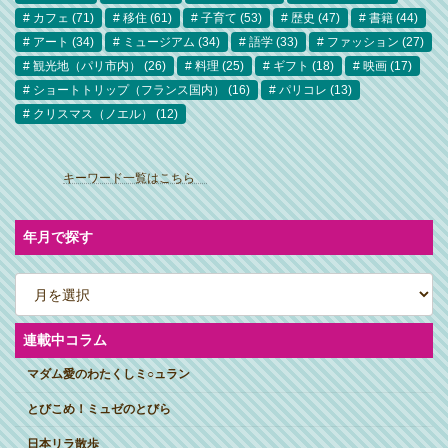
カフェ
(71)
移住
(61)
子育て
(53)
歴史
(47)
書籍
(44)
アート
(34)
ミュージアム
(34)
語学
(33)
ファッション
(27)
観光地（パリ市内）
(26)
料理
(25)
ギフト
(18)
映画
(17)
ショートトリップ（フランス国内）
(16)
パリコレ
(13)
クリスマス（ノエル）
(12)
ア
イ
キーワード一覧はこちら
コ
ン
リ
ン
ク
年月で探す
ア
ー
カ
イ
ブ
連載中コラム
マダム愛のわたくしミ○ュラン
とびこめ！ミュゼのとびら
日本リラ散歩