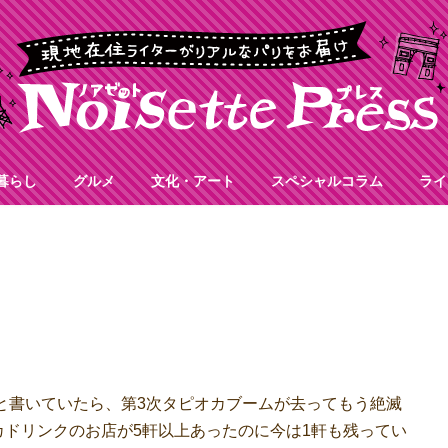
暮らし
グルメ
文化・アート
スペシャルコラム
ライ
と書いていたら、第3次タピオカブームが去ってもう絶滅
ドリンクのお店が5軒以上あったのに今は1軒も残ってい