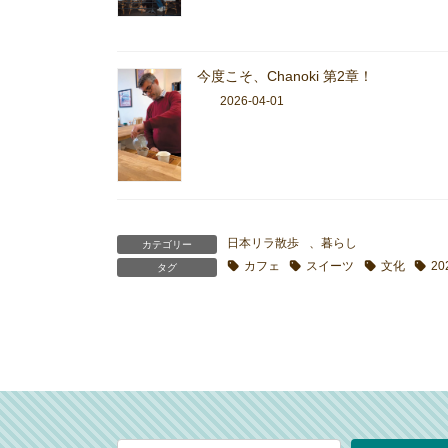
今度こそ、Chanoki 第2章！
2026-04-01
日本リラ散歩
、
暮らし
カテゴリー
カフェ
スイーツ
文化
2
タグ