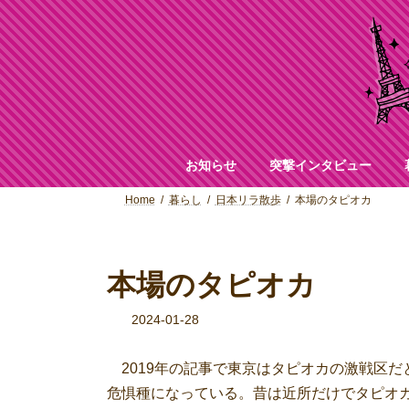
コ
ナ
ン
ビ
テ
ゲ
ン
ー
ツ
シ
へ
ョ
ス
ン
キ
に
ッ
移
お知らせ
突撃インタビュー
プ
動
Home
暮らし
日本リラ散歩
本場のタピオカ
本場のタピオカ
2024-01-28
2019年の記事で東京はタピオカの激戦区だ
危惧種になっている。昔は近所だけでタピオカ