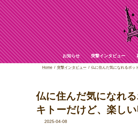
コ
ナ
ン
ビ
テ
ゲ
ン
ー
ツ
シ
へ
ョ
ス
ン
キ
に
ッ
移
お知らせ
突撃インタビュー
プ
動
Home
突撃インタビュー
仏に住んだ気になれるポッド
仏に住んだ気になれる
キトーだけど、楽しい
2025-04-08