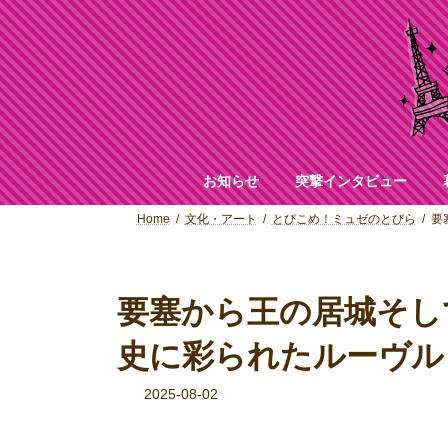
コ
ナ
ン
ビ
テ
ゲ
ン
ー
ツ
シ
へ
ョ
ス
ン
キ
に
ッ
移
お知らせ
突撃インタビュー
プ
動
Home
文化・アート
とびこめ！ミュゼのとびら
要
要塞から王の居城そし
史に彩られたルーヴル
2025-08-02