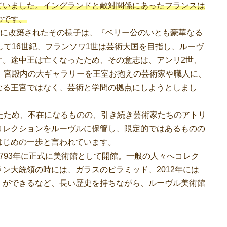
ていました。イングランドと敵対関係にあったフランスは
のです。
宮に改築されたその様子は、『ベリー公のいとも豪華なる
して16世紀、フランソワ1世は芸術大国を目指し、ルーヴ
す。途中王は亡くなったため、その意志は、アンリ2世、
、宮殿内の大ギャラリーを王室お抱えの芸術家や職人に、
なる王宮ではなく、芸術と学問の拠点にしようとしまし
たため、不在になるものの、引き続き芸術家たちのアトリ
コレクションをルーヴルに保管し、限定的ではあるものの
はじめの一歩と言われています。
93年に正式に美術館として開館。一般の人々へコレク
ン大統領の時には、ガラスのピラミッド、2012年には
」ができるなど、長い歴史を持ちながら、ルーヴル美術館