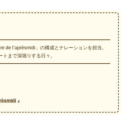
 de l’aprèsmidi」の構成とナレーションを担当。
ートまで深堀りする日々。
prèsmidi
』