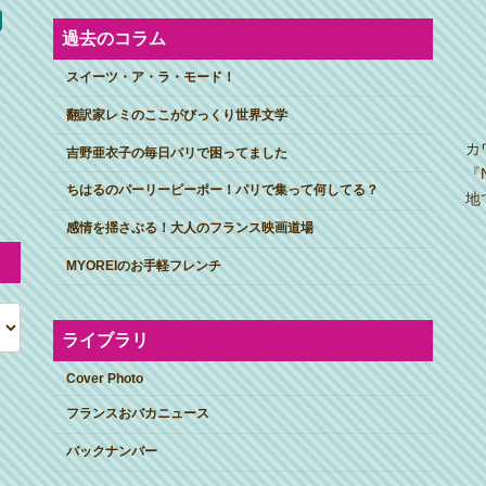
過去のコラム
スイーツ・ア・ラ・モード！
翻訳家レミのここがびっくり世界文学
カ
吉野亜衣子の毎日パリで困ってました
『
ちはるのパーリーピーポー！パリで集って何してる？
地
感情を揺さぶる！大人のフランス映画道場
MYOREIのお手軽フレンチ
ライブラリ
Cover Photo
フランスおバカニュース
バックナンバー