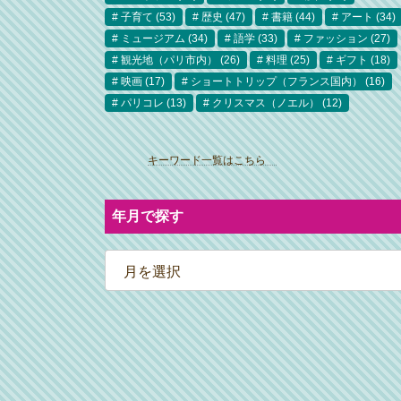
子育て
(53)
歴史
(47)
書籍
(44)
アート
(34)
ミュージアム
(34)
語学
(33)
ファッション
(27)
観光地（パリ市内）
(26)
料理
(25)
ギフト
(18)
映画
(17)
ショートトリップ（フランス国内）
(16)
パリコレ
(13)
クリスマス（ノエル）
(12)
ア
イ
キーワード一覧はこちら
コ
ン
リ
ン
ク
年月で探す
ア
ー
カ
イ
ブ