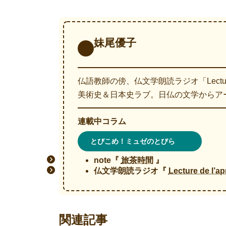
妹尾優子
仏語教師の傍、仏文学朗読ラジオ「Lecture
美術史＆日本史ラブ。日仏の文学からア
連載中
コラム
とびこめ！ミュゼのとびら
note
『
旅茶時間
』
仏文学朗読ラジオ
『
Lecture de l’a
関連記事