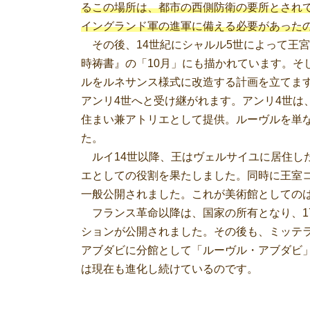
るこの場所は、都市の西側防衛の要所とされ
イングランド軍の進軍に備える必要があった
その後、14世紀にシャルル5世によって王
時祷書』の「10月」にも描かれています。そ
ルをルネサンス様式に改造する計画を立てま
アンリ4世へと受け継がれます。アンリ4世は
住まい兼アトリエとして提供。ルーヴルを単
た。
ルイ14世以降、王はヴェルサイユに居住し
エとしての役割を果たしました。同時に王室
一般公開されました。これが美術館としての
フランス革命以降は、国家の所有となり、17
ションが公開されました。その後も、ミッテラ
アブダビに分館として「ルーヴル・アブダビ
は現在も進化し続けているのです。