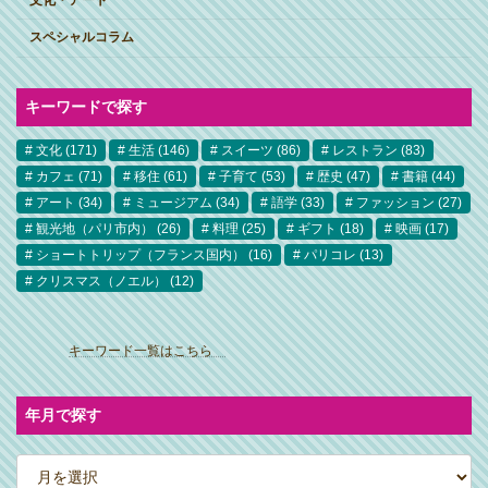
スペシャルコラム
キーワードで探す
文化
(171)
生活
(146)
スイーツ
(86)
レストラン
(83)
カフェ
(71)
移住
(61)
子育て
(53)
歴史
(47)
書籍
(44)
アート
(34)
ミュージアム
(34)
語学
(33)
ファッション
(27)
観光地（パリ市内）
(26)
料理
(25)
ギフト
(18)
映画
(17)
ショートトリップ（フランス国内）
(16)
パリコレ
(13)
クリスマス（ノエル）
(12)
ア
イ
キーワード一覧はこちら
コ
ン
リ
ン
ク
年月で探す
ア
ー