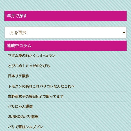
ン
リ
ン
ク
年月で探す
ア
ー
カ
イ
ブ
連載中コラム
マダム愛のわたくしミ○ュラン
とびこめ！ミュゼのとびら
日本リラ散歩
トモクンのあれこれパリコレなんだこれ〜
吉野亜衣子の毎日N.Y.で困ってます
パリにゃん通信
JUNKOのパリ探検
パリで茶柱シルブプレ