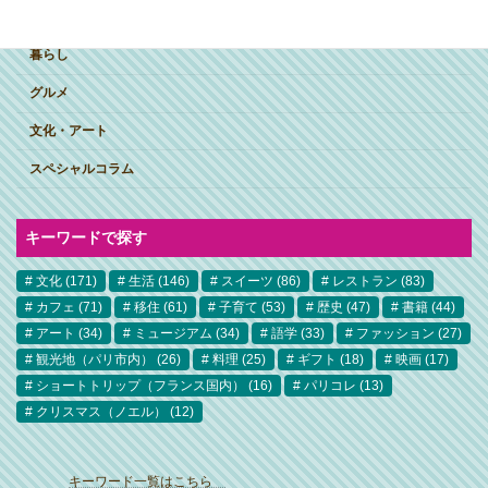
突撃インタビュー
暮らし
グルメ
文化・アート
スペシャルコラム
キーワードで探す
文化
(171)
生活
(146)
スイーツ
(86)
レストラン
(83)
カフェ
(71)
移住
(61)
子育て
(53)
歴史
(47)
書籍
(44)
アート
(34)
ミュージアム
(34)
語学
(33)
ファッション
(27)
観光地（パリ市内）
(26)
料理
(25)
ギフト
(18)
映画
(17)
ショートトリップ（フランス国内）
(16)
パリコレ
(13)
クリスマス（ノエル）
(12)
ア
イ
キーワード一覧はこちら
コ