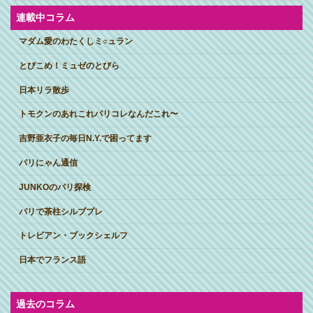
イ
ブ
連載中コラム
マダム愛のわたくしミ○ュラン
とびこめ！ミュゼのとびら
日本リラ散歩
トモクンのあれこれパリコレなんだこれ〜
吉野亜衣子の毎日N.Y.で困ってます
パリにゃん通信
JUNKOのパリ探検
パリで茶柱シルブプレ
トレビアン・ブックシェルフ
日本でフランス語
過去のコラム