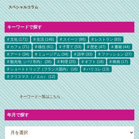
スペシャルコラム
キーワードで探す
文化
(171)
生活
(146)
スイーツ
(86)
レストラン
(83)
カフェ
(71)
移住
(61)
子育て
(53)
歴史
(47)
書籍
(44)
アート
(34)
ミュージアム
(34)
語学
(33)
ファッション
(27)
観光地（パリ市内）
(26)
料理
(25)
ギフト
(18)
映画
(17)
ショートトリップ（フランス国内）
(16)
パリコレ
(13)
クリスマス（ノエル）
(12)
ア
イ
キーワード一覧はこちら
コ
ン
リ
ン
ク
年月で探す
ア
ー
カ