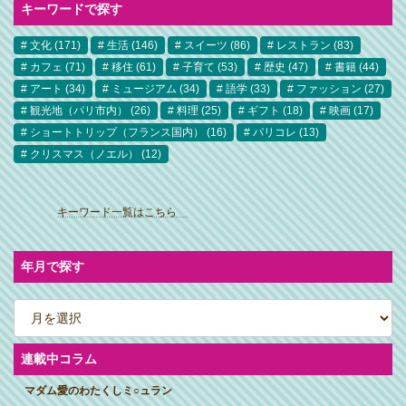
キーワードで探す
文化
(171)
生活
(146)
スイーツ
(86)
レストラン
(83)
カフェ
(71)
移住
(61)
子育て
(53)
歴史
(47)
書籍
(44)
アート
(34)
ミュージアム
(34)
語学
(33)
ファッション
(27)
観光地（パリ市内）
(26)
料理
(25)
ギフト
(18)
映画
(17)
ショートトリップ（フランス国内）
(16)
パリコレ
(13)
クリスマス（ノエル）
(12)
ア
イ
キーワード一覧はこちら
コ
ン
リ
ン
ク
年月で探す
ア
ー
カ
イ
ブ
連載中コラム
マダム愛のわたくしミ○ュラン