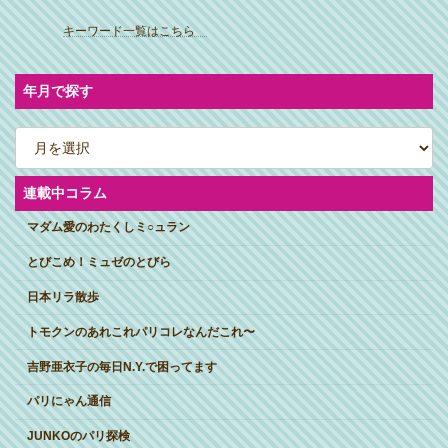
ア
イ
キーワード一覧はこちら
コ
ン
リ
ン
ク
年月で探す
ア
ー
カ
イ
ブ
連載中コラム
マダム愛のわたくしミ○ュラン
とびこめ！ミュゼのとびら
日本リラ散歩
トモクンのあれこれパリコレなんだこれ〜
吉野亜衣子の毎日N.Y.で困ってます
パリにゃん通信
JUNKOのパリ探検