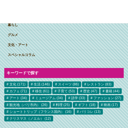
ジャンルで探す
突撃インタビュー
暮らし
グルメ
文化・アート
スペシャルコラム
キーワードで探す
文化
(171)
生活
(146)
スイーツ
(86)
レストラン
(83)
カフェ
(71)
移住
(61)
子育て
(53)
歴史
(47)
書籍
(44)
アート
(34)
ミュージアム
(34)
語学
(33)
ファッション
(27)
観光地（パリ市内）
(26)
料理
(25)
ギフト
(18)
映画
(17)
ショートトリップ（フランス国内）
(16)
パリコレ
(13)
クリスマス（ノエル）
(12)