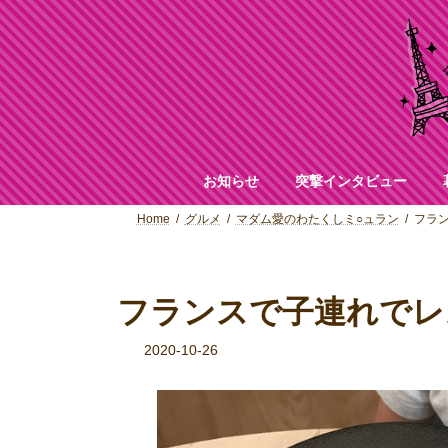
コ
ナ
ン
ビ
テ
ゲ
ン
ー
ツ
シ
へ
ョ
ス
ン
キ
に
ッ
移
お知らせ
突撃インタビュー
プ
動
Home
グルメ
マダム愛のわたくしミ○ュラン
フラ
フランスで子連れでレ
2020-10-26