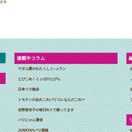
0月号
連載中コラム
マダム愛のわたくしミ○ュラン
とびこめ！ミュゼのとびら
日本リラ散歩
トモクンのあれこれパリコレなんだこれ〜
吉野亜衣子の毎日N.Y.で困ってます
パリにゃん通信
JUNKOのパリ探検