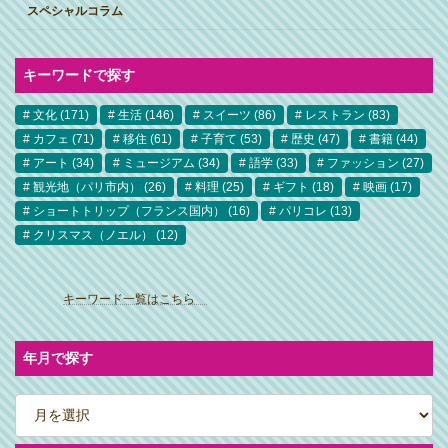
スペシャルコラム
キーワードで探す
文化
(171)
生活
(146)
スイーツ
(86)
レストラン
(83)
カフェ
(71)
移住
(61)
子育て
(53)
歴史
(47)
書籍
(44)
アート
(34)
ミュージアム
(34)
語学
(33)
ファッション
(27)
観光地（パリ市内）
(26)
料理
(25)
ギフト
(18)
映画
(17)
ショートトリップ（フランス国内）
(16)
パリコレ
(13)
クリスマス（ノエル）
(12)
ア
イ
キーワード一覧はこちら
コ
ン
リ
ン
ク
年月で探す
ア
ー
カ
イ