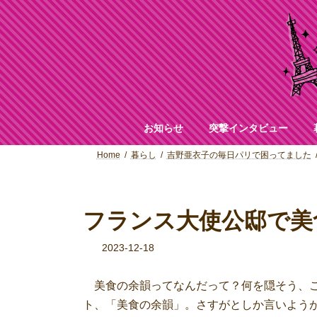
コ
ナ
ン
ビ
テ
ゲ
ン
ー
ツ
シ
へ
ョ
ス
ン
キ
に
ッ
移
お知らせ
突撃インタビュー
プ
動
Home
暮らし
吉野亜衣子の毎日パリで困ってました
フランス大使公邸で美
2023-12-18
美食の余韻ってなんだって？何を隠そう、こ
ト、「美食の余韻」。さすがとしか言いよう