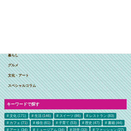
ジャンルで探す
突撃インタビュー
暮らし
グルメ
文化・アート
スペシャルコラム
キーワードで探す
文化
(171)
生活
(146)
スイーツ
(86)
レストラン
(83)
カフェ
(71)
移住
(61)
子育て
(53)
歴史
(47)
書籍
(44)
アート
(34)
ミュージアム
(34)
語学
(33)
ファッション
(27)