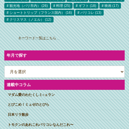
観光地（パリ市内）
(26)
料理
(25)
ギフト
(18)
映画
(17)
ショートトリップ（フランス国内）
(16)
パリコレ
(13)
クリスマス（ノエル）
(12)
ア
イ
キーワード一覧はこちら
コ
ン
リ
ン
ク
年月で探す
ア
ー
カ
イ
ブ
連載中コラム
マダム愛のわたくしミ○ュラン
とびこめ！ミュゼのとびら
日本リラ散歩
トモクンのあれこれパリコレなんだこれ〜